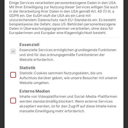
Einige Services verarbeiten personenbezogene Daten in den USA.
Gewicht & Maße
Mit Ihrer Einwilligung zur Nutzung dieser Services willigen Sie auch
in die Verarbeitung Ihrer Daten in den USA gemäß Art. 49 (1) lit. a
GDPR ein. Der EuGH stuft die USA als ein Land mit
Gewicht
ca.
unzureichendem Datenschutz nach EU-Standards ein. Es besteht
2940
beispielsweise die Gefahr, dass US-Behörden personenbezogene
kg
Daten in Überwachungsprogrammen verarbeiten, ohne dass für
Europäerinnen und Europäer eine Klagemöglichkeit besteht.
Länge
ca.
Es folgt eine Liste der Service-Gruppen, für die eine E
Essenziell
128
Essenzielle Services ermöglichen grundlegende Funktionen
cm
und sind für das ordnungsgemäße Funktionieren der
Website erforderlich.
Breite
ca.
Statistik
200
Statistik-Cookies sammeln Nutzungsdaten, die uns
cm
Aufschluss darüber geben, wie unsere Besucher mit unserer
Website umgehen.
Höhe
ca.
Externe Medien
125
Inhalte von Videoplattformen und Social-Media-Plattformen
cm
werden standardmäßig blockiert. Wenn externe Services
akzeptiert werden, ist für den Zugriff auf diese Inhalte keine
manuelle Einwilligung mehr erforderlich.
Beschreibung
Erleben Sie die eindrucksvolle Präsenz dieses