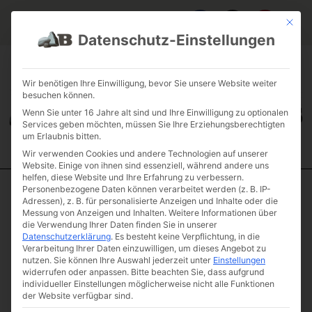
Mit die
Datenschutz-Einstellungen
FAQ & INFOS
ÜBER UNS
KONTAKT
GALERIE GARTENPROJEKTE
JOBS
FUHRPARK
Wir benötigen Ihre Einwilligung, bevor Sie unsere Website weiter
besuchen können.
Wenn Sie unter 16 Jahre alt sind und Ihre Einwilligung zu optionalen
Services geben möchten, müssen Sie Ihre Erziehungsberechtigten
um Erlaubnis bitten.
Wir verwenden Cookies und andere Technologien auf unserer
Website. Einige von ihnen sind essenziell, während andere uns
helfen, diese Website und Ihre Erfahrung zu verbessern.
Personenbezogene Daten können verarbeitet werden (z. B. IP-
Start
/
Einzelsteine
/
Solitaire
/ Diabas „Blow your mind“
Adressen), z. B. für personalisierte Anzeigen und Inhalte oder die
Messung von Anzeigen und Inhalten.
Weitere Informationen über
Diabas „Blow
die Verwendung Ihrer Daten finden Sie in unserer
your mind“
Datenschutzerklärung
.
Es besteht keine Verpflichtung, in die
Verarbeitung Ihrer Daten einzuwilligen, um dieses Angebot zu
Artikelnummer: D1-7
nutzen.
Sie können Ihre Auswahl jederzeit unter
Einstellungen
€
1.088,85
widerrufen oder anpassen.
Bitte beachten Sie, dass aufgrund
individueller Einstellungen möglicherweise nicht alle Funktionen
(inkl.
der Website verfügbar sind.
MwSt.)