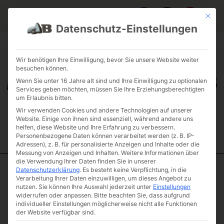
Mit die
Datenschutz-Einstellungen
FAQ & INFOS
ÜBER UNS
KONTAKT
GALERIE GARTENPROJEKTE
JOBS
FUHRPARK
Wir benötigen Ihre Einwilligung, bevor Sie unsere Website weiter
besuchen können.
Wenn Sie unter 16 Jahre alt sind und Ihre Einwilligung zu optionalen
Services geben möchten, müssen Sie Ihre Erziehungsberechtigten
um Erlaubnis bitten.
Wir verwenden Cookies und andere Technologien auf unserer
Website. Einige von ihnen sind essenziell, während andere uns
helfen, diese Website und Ihre Erfahrung zu verbessern.
Personenbezogene Daten können verarbeitet werden (z. B. IP-
Adressen), z. B. für personalisierte Anzeigen und Inhalte oder die
Messung von Anzeigen und Inhalten.
Weitere Informationen über
die Verwendung Ihrer Daten finden Sie in unserer
Datenschutzerklärung
.
Es besteht keine Verpflichtung, in die
Start
/
Vollholzbrett
/ Vollholzbrett Buche in 7cm Stärke
Verarbeitung Ihrer Daten einzuwilligen, um dieses Angebot zu
nutzen.
Sie können Ihre Auswahl jederzeit unter
Einstellungen
Vollholzbrett
widerrufen oder anpassen.
Bitte beachten Sie, dass aufgrund
Buche in 7cm
individueller Einstellungen möglicherweise nicht alle Funktionen
der Website verfügbar sind.
Stärke