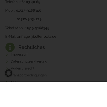
Telefon:
06403 40 65
Mobil:
01515-9168345
01512-9834219
WhatsApp:
01515-9168345
E-Mail:
anfrage@bollerrocks.de
Rechtliches
Impressum
Datenschutzerklaerung
Widerrufsrecht
Transportbedingungen
AGB
Baustellen AGB
© 2026 Bollerrocks. Alle Rechte vorbehalten. Realisiert von
artimo Webdesign
.