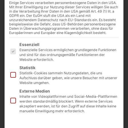
Artikelnummer: BUCHETP
Einige Services verarbeiten personenbezogene Daten in den USA.
Mit Ihrer Einwilligung zur Nutzung dieser Services willigen Sie auch
€
112,00
in die Verarbeitung Ihrer Daten in den USA gemäß Art. 49 (1) lit. a
(inkl. MwSt.)
GDPR ein. Der EuGH stuft die USA als ein Land mit
unzureichendem Datenschutz nach EU-Standards ein. Es besteht
beispielsweise die Gefahr, dass US-Behörden personenbezogene
Daten in Überwachungsprogrammen verarbeiten, ohne dass für
Europäerinnen und Europäer eine Klagemöglichkeit besteht.
Es folgt eine Liste der Service-Gruppen, für die eine E
Essenziell
Beschreibung
Essenzielle Services ermöglichen grundlegende Funktionen
und sind für das ordnungsgemäße Funktionieren der
Vollholzbretter aus
Website erforderlich.
Statistik
Buchenholz mit
Statistik-Cookies sammeln Nutzungsdaten, die uns
Aufschluss darüber geben, wie unsere Besucher mit unserer
Baumkante
Website umgehen.
Externe Medien
– nachhaltig – schwer –
Inhalte von Videoplattformen und Social-Media-Plattformen
werden standardmäßig blockiert. Wenn externe Services
schön –
akzeptiert werden, ist für den Zugriff auf diese Inhalte keine
manuelle Einwilligung mehr erforderlich.
Jedes Stück ein Unikat