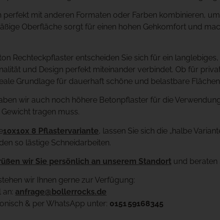
ch perfekt mit anderen Formaten oder Farben kombinieren, um 
äßige Oberfläche sorgt für einen hohen Gehkomfort und mach
on Rechteckpflaster entscheiden Sie sich für ein langlebiges,
nalität und Design perfekt miteinander verbindet. Ob für pri
ideale Grundlage für dauerhaft schöne und belastbare Fläche
haben wir auch noch höhere Betonpflaster für die Verwendung
el Gewicht tragen muss.
e
10x10x 8 Pflastervariante
, lassen Sie sich die „halbe Varian
en so lästige Schneidarbeiten.
üßen wir Sie persönlich an unserem Standort
und beraten S
stehen wir Ihnen gerne zur Verfügung:
l an:
anfrage@bollerrocks.de
fonisch & per WhatsApp unter:
0151
59168345