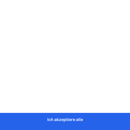
bung
 ca. 20cm
Ich akzeptiere alle
: ca. 10cm