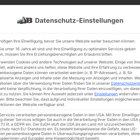
PROJEKTE
JOBS
FUHRPARK
Datenschutz-Einstellungen
nötigen Ihre Einwilligung, bevor Sie unsere Website weiter besuchen können.
e unter 16 Jahre alt sind und Ihre Einwilligung zu optionalen Services geben
n, müssen Sie Ihre Erziehungsberechtigten um Erlaubnis bitten.
rwenden Cookies und andere Technologien auf unserer Website. Einige von ihn
iell, während andere uns helfen, diese Website und Ihre Erfahrung zu verbesse
enbezogene Daten können verarbeitet werden (z. B. IP-Adressen), z. B. für
alisierte Anzeigen und Inhalte oder die Messung von Anzeigen und Inhalten.
We
ationen über die Verwendung Ihrer Daten finden Sie in unserer
Datenschutzerk
eht keine Verpflichtung, in die Verarbeitung Ihrer Daten einzuwilligen, um diese
t zu nutzen.
Sie können Ihre Auswahl jederzeit unter
Einstellungen
widerrufen 
en.
Bitte beachten Sie, dass aufgrund individueller Einstellungen möglicherwei
unktionen der Website verfügbar sind.
 Services verarbeiten personenbezogene Daten in den USA. Mit Ihrer Einwilligu
g dieser Services willigen Sie auch in die Verarbeitung Ihrer Daten in den US
 (1) lit. a GDPR ein. Der EuGH stuft die USA als ein Land mit unzureichendem
chutz nach EU-Standards ein. Es besteht beispielsweise die Gefahr, dass US-
en personenbezogene Daten in Überwachungsprogrammen verarbeiten, ohne
ropäerinnen und Europäer eine Klagemöglichkeit besteht.