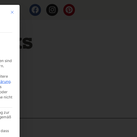
Mit diesem Button wird der Dialog geschlossen. Seine Funktionalität ist i
en sind
rn.
itere
lärung
.
s
oder
se nicht
ng zur
A gemäß
 dass