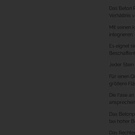
Das Beton R
Verhältnis v
Mit seinen 
integrieren:
Es eignet s
Beschaffenh
Jeder Stein
Für einen Q
größere Fläc
Die Fase an
ansprechen
Das Betonpf
bei hoher B
Das Rechtec