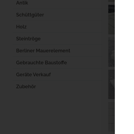
Antik
Schüttgüter
Holz
Steintröge
Berliner Mauerelement
Gebrauchte Baustoffe
Geräte Verkauf
Zubehör