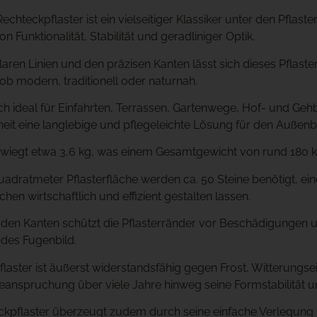
echteckpflaster ist ein vielseitiger Klassiker unter den Pfl
on Funktionalität, Stabilität und geradliniger Optik.
klaren Linien und den präzisen Kanten lässt sich dieses Pflas
 ob modern, traditionell oder naturnah.
ich ideal für Einfahrten, Terrassen, Gartenwege, Hof- und Geh
eit eine langlebige und pflegeleichte Lösung für den Außenb
 wiegt etwa 3,6 kg, was einem Gesamtgewicht von rund 180 k
uadratmeter Pflasterfläche werden ca. 50 Steine benötigt, ei
hen wirtschaftlich und effizient gestalten lassen.
 den Kanten schützt die Pflasterränder vor Beschädigungen un
des Fugenbild.
laster ist äußerst widerstandsfähig gegen Frost, Witterungs
eanspruchung über viele Jahre hinweg seine Formstabilität u
kpflaster überzeugt zudem durch seine einfache Verlegung u