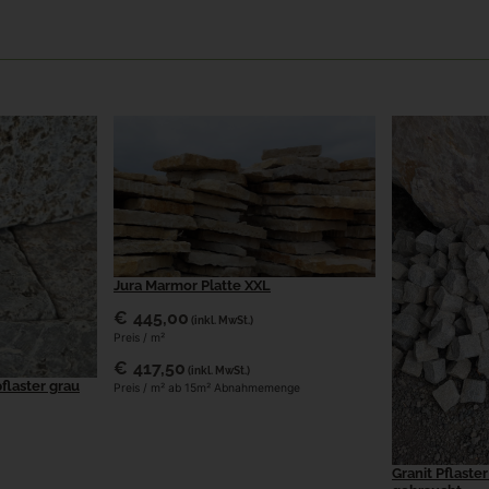
Jura Marmor Platte XXL
€
445,00
(inkl. MwSt.)
Preis / m²
€
417,50
(inkl. MwSt.)
flaster grau
Preis / m² ab 15m² Abnahmemenge
Granit Pflaste