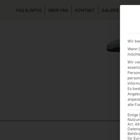
FAQ & INFOS
ÜBER UNS
KONTAKT
GALERIE GARTEN
Wir be
Wenn Si
möchte
Wir ve
essenz
Person
person
Inform
Es best
Angebo
anpass
alle F
Einige
Nutzun
Art. 49
Datens
Behörd
für Eu