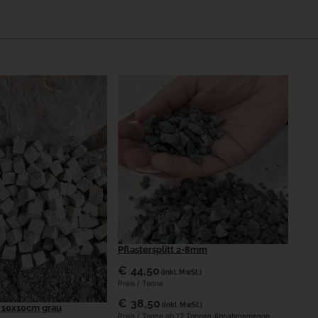
Pflastersplitt 2-8mm
€
44,50
(inkl. MwSt.)
Preis / Tonne
€
38,50
(inkl. MwSt.)
r 10x10cm grau
Preis / Tonne ab 12 Tonnen Abnahmemenge