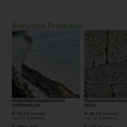
Ähnliche Produkte
Muschelkalk Polygonalplatten
Muschelkalk Natursteinp
Großformat 4cm
Serià 3
€
65,00
€
95,00
(inkl. MwSt.)
(inkl. MwSt.)
Preis / m² ab Steinbruch
Preis / m² ab Steinbruch
€
79
€
115
(inkl. MwSt.)
(inkl. MwSt.)