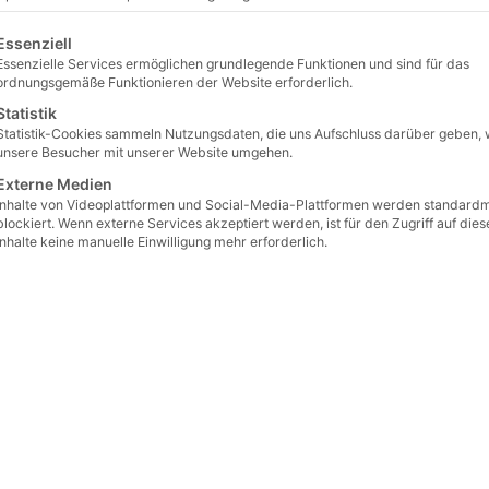
beläge
/
Betonpflaster
/ Beton Rechteckpflaster 20 x 10 x 8 mit Fase
lgt eine Liste der Service-Gruppen, für die eine Einwilligu
Beton R
Essenziell
Essenzielle Services ermöglichen grundlegende Funktionen und sind für das
8 mit F
ordnungsgemäße Funktionieren der Website erforderlich.
Statistik
Artikelnum
Statistik-Cookies sammeln Nutzungsdaten, die uns Aufschluss darüber geben, 
€
15,90
unsere Besucher mit unserer Website umgehen.
Preis / m² ab W
Externe Medien
Inhalte von Videoplattformen und Social-Media-Plattformen werden standard
€
18,9
blockiert. Wenn externe Services akzeptiert werden, ist für den Zugriff auf dies
Inhalte keine manuelle Einwilligung mehr erforderlich.
Preis / m² ab L
€
20,9
Preis / m² ab L