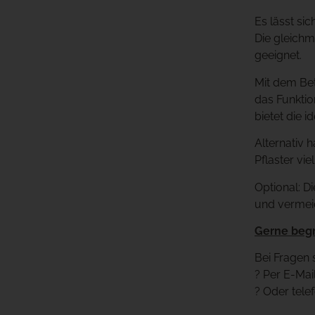
Es lässt si
Die gleichm
geeignet.
Mit dem Bet
das Funktio
bietet die 
Alternativ 
Pflaster vi
Optional: Di
und vermeid
Gerne begr
Bei Fragen 
? Per E-Mai
? Oder tele