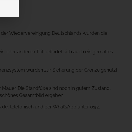
ch der Wiedervereinigung Deutschlands wurden die
ein oder anderen Teil befindet sich auch ein gemaltes
n Grenzsystem wurden zur Sicherung der Grenze genutzt
r Mauer. Die Standfüße sind noch in gutem Zustand,
n schönes Gesamtbild ergeben.
s.de
, telefonisch und per What’sApp unter 0151