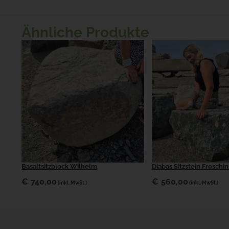
Ähnliche Produkte
Basaltsitzblock Wilhelm
Diabas Sitzstein Froschin
€
740,00
€
560,00
(inkl. MwSt.)
(inkl. MwSt.)