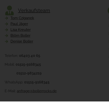
Verkaufsteam
Tom Cziganek
Paul Jäger
Lisa Kreuter
Björn Boller
Denise Boller
Telefon:
06403 40 65
Mobil:
01515-9168345
01512-9834219
WhatsApp:
01515-9168345
E-Mail:
anfrage@bollerrocks.de