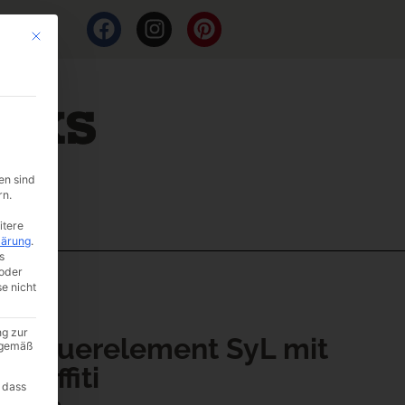
Mit diesem Button wird der Dialog geschlossen. Seine Funktionalität ist i
en sind
rn.
itere
lärung
.
s
oder
se nicht
ng zur
er Mauerelement SyL mit
A gemäß
 Graffiti
 dass
er: AE10