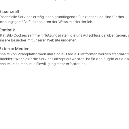
€
12.29
lgt eine Liste der Service-Gruppen, für die eine Einwilligu
Essenziell
Essenzielle Services ermöglichen grundlegende Funktionen und sind für das
ordnungsgemäße Funktionieren der Website erforderlich.
Statistik
Statistik-Cookies sammeln Nutzungsdaten, die uns Aufschluss darüber geben, 
unsere Besucher mit unserer Website umgehen.
Externe Medien
Inhalte von Videoplattformen und Social-Media-Plattformen werden standard
blockiert. Wenn externe Services akzeptiert werden, ist für den Zugriff auf dies
Inhalte keine manuelle Einwilligung mehr erforderlich.