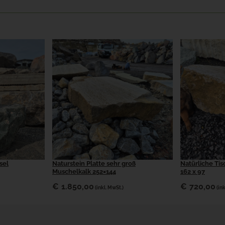
sel
Naturstein Platte sehr groß
Natürliche Tis
Muschelkalk 252×144
162 x 97
€
1.850,00
€
720,00
(inkl. MwSt.)
(in