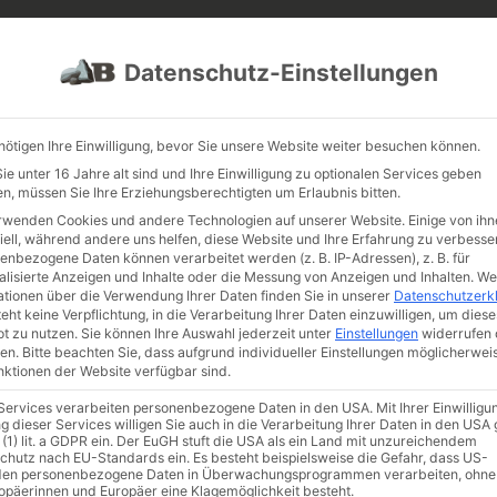
PROJEKTE
JOBS
FUHRPARK
Datenschutz-Einstellungen
nötigen Ihre Einwilligung, bevor Sie unsere Website weiter besuchen können.
e unter 16 Jahre alt sind und Ihre Einwilligung zu optionalen Services geben
n, müssen Sie Ihre Erziehungsberechtigten um Erlaubnis bitten.
rwenden Cookies und andere Technologien auf unserer Website. Einige von ihn
iell, während andere uns helfen, diese Website und Ihre Erfahrung zu verbesse
enbezogene Daten können verarbeitet werden (z. B. IP-Adressen), z. B. für
alisierte Anzeigen und Inhalte oder die Messung von Anzeigen und Inhalten.
We
ationen über die Verwendung Ihrer Daten finden Sie in unserer
Datenschutzerk
eht keine Verpflichtung, in die Verarbeitung Ihrer Daten einzuwilligen, um diese
t zu nutzen.
Sie können Ihre Auswahl jederzeit unter
Einstellungen
widerrufen 
en.
Bitte beachten Sie, dass aufgrund individueller Einstellungen möglicherwei
unktionen der Website verfügbar sind.
stücke
/ Berliner Mauerelement SyL mit original Graffiti
 Services verarbeiten personenbezogene Daten in den USA. Mit Ihrer Einwilligu
Berlin
g dieser Services willigen Sie auch in die Verarbeitung Ihrer Daten in den US
 (1) lit. a GDPR ein. Der EuGH stuft die USA als ein Land mit unzureichendem
original
chutz nach EU-Standards ein. Es besteht beispielsweise die Gefahr, dass US-
en personenbezogene Daten in Überwachungsprogrammen verarbeiten, ohne
ropäerinnen und Europäer eine Klagemöglichkeit besteht.
Artikelnumm