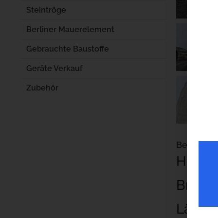
Steintröge
Berliner Mauerelement
Gebrauchte Baustoffe
Geräte Verkauf
Zubehör
Beschrei
Höhe c
Breite
Länge 