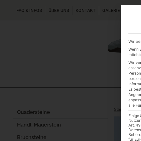
FAQ & INFOS
ÜBER UNS
KONTAKT
GALERIE GARTEN
Wir be
Wenn Si
möchte
Wir ve
essenz
Person
person
Inform
Es best
Angebo
anpass
alle F
Start
/
Einzel
Quadersteine
Einige
Nutzun
Handl. Mauerstein
Art. 49
Datens
Behörd
Bruchsteine
für Eu