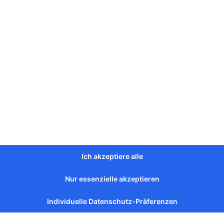
bung
Ich akzeptiere alle
a. 3,5m
Nur essenzielle akzeptieren
 ca. 1,2m
Individuelle Datenschutz-Präferenzen
des Fuß ca. 2,2m