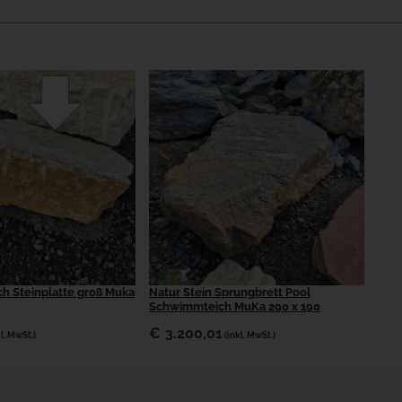
ch Steinplatte groß Muka
Natur Stein Sprungbrett Pool
Schwimmteich MuKa 290 x 190
€
3.200,01
kl. MwSt.)
(inkl. MwSt.)