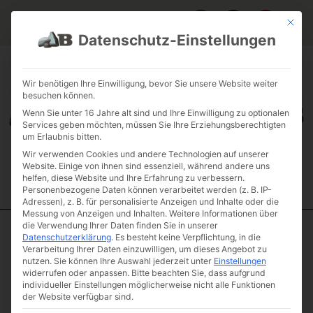
Mit die
Datenschutz-Einstellungen
FAQ & INFOS
ÜBER UNS
KONTAKT
GALERIE GARTENPROJEKTE
JOBS
FUHRPARK
Wir benötigen Ihre Einwilligung, bevor Sie unsere Website weiter
besuchen können.
Wenn Sie unter 16 Jahre alt sind und Ihre Einwilligung zu optionalen
Services geben möchten, müssen Sie Ihre Erziehungsberechtigten
um Erlaubnis bitten.
Wir verwenden Cookies und andere Technologien auf unserer
Website. Einige von ihnen sind essenziell, während andere uns
helfen, diese Website und Ihre Erfahrung zu verbessern.
Personenbezogene Daten können verarbeitet werden (z. B. IP-
Adressen), z. B. für personalisierte Anzeigen und Inhalte oder die
Messung von Anzeigen und Inhalten.
Weitere Informationen über
die Verwendung Ihrer Daten finden Sie in unserer
Datenschutzerklärung
.
Es besteht keine Verpflichtung, in die
Start
/
Unkategorisiert
/ Anfahrschutz mit Staplerzinken 60 x 60 x
Verarbeitung Ihrer Daten einzuwilligen, um dieses Angebot zu
150
nutzen.
Sie können Ihre Auswahl jederzeit unter
Einstellungen
Anfahrschutz mit
widerrufen oder anpassen.
Bitte beachten Sie, dass aufgrund
individueller Einstellungen möglicherweise nicht alle Funktionen
Staplerzinken 60
der Website verfügbar sind.
x 60 x 150