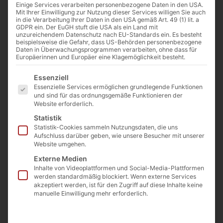
Einige Services verarbeiten personenbezogene Daten in den USA.
Artikelnummer: AFS150
Mit Ihrer Einwilligung zur Nutzung dieser Services willigen Sie auch
in die Verarbeitung Ihrer Daten in den USA gemäß Art. 49 (1) lit. a
€
159,00
GDPR ein. Der EuGH stuft die USA als ein Land mit
(inkl. MwSt.)
Preis / Stück ab Werk
unzureichendem Datenschutz nach EU-Standards ein. Es besteht
beispielsweise die Gefahr, dass US-Behörden personenbezogene
Daten in Überwachungsprogrammen verarbeiten, ohne dass für
€
219
Europäerinnen und Europäer eine Klagemöglichkeit besteht.
(inkl. MwSt.)
Es folgt eine Liste der Service-Gruppen, für die eine E
Preis / Stück ab Lager
Essenziell
Langgöns
Essenzielle Services ermöglichen grundlegende Funktionen
und sind für das ordnungsgemäße Funktionieren der
Website erforderlich.
€
209
(inkl. MwSt.)
Statistik
Statistik-Cookies sammeln Nutzungsdaten, die uns
Preis / Stück ab Lager
Aufschluss darüber geben, wie unsere Besucher mit unserer
Langgöns ab 20 to
Website umgehen.
Externe Medien
Inhalte von Videoplattformen und Social-Media-Plattformen
Beschreibung
werden standardmäßig blockiert. Wenn externe Services
Länge: 150 cm
akzeptiert werden, ist für den Zugriff auf diese Inhalte keine
manuelle Einwilligung mehr erforderlich.
Breite: 60 cm