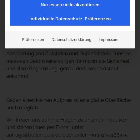
Nur essenzielle akzeptieren
Die 1,5m langen Steine ​​sind ebenfalls kombinierbar mit
Individuelle Datenschutz-Präferenzen
unserer 60er und 30er
Betonsystemstein
– Reihe.
Setzen Sie den Anfahrtsschutzstein auf Parkflächen
und Betriebsgelände als Rammschutz ein. Mit seinen
Präferenzen
Datenschutzerklärung
Impressum
1,3 to eignet sich der Stein auch als robuster Poller zur
Absperrung von Zufahrten und Durchfahrten – unsere
massiven Betonsteine ​​sorgen für maximale Sicherheit
und klare Begrenzung, genau dort, wo es darauf
ankommt.
Gegen einen kleinen Aufpreis ist eine glatte Oberfläche
auch möglich
Wir freuen uns auf Ihre Fragen zu unseren Produkten
und stehen Ihnen per E-Mail unter
anfrage@bollerrocks.de
oder unter +49 151 59168345