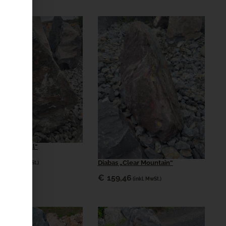
„Broken Hill“
,55
Diabas „Clear Mountain“
(inkl. MwSt.)
€
159,46
(inkl. MwSt.)