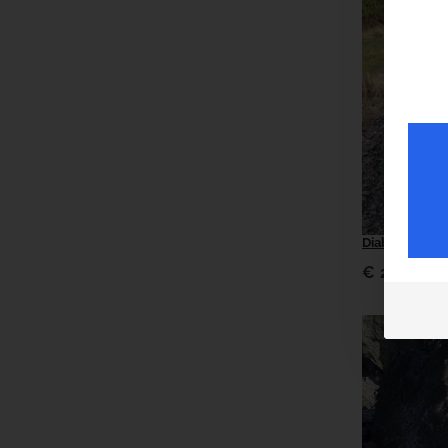
Diabas „Faust
€
226,10
(in