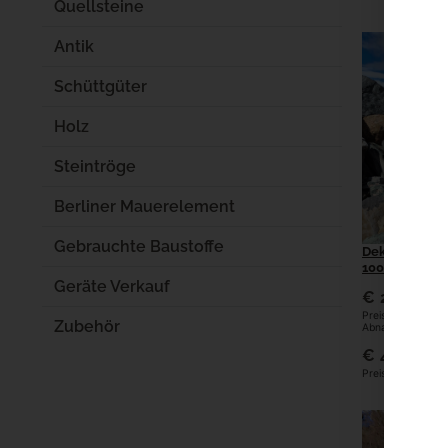
Quellsteine
Antik
Schüttgüter
Holz
Steintröge
Berliner Mauerelement
Gebrauchte Baustoffe
Deko und Zier
1000
Geräte Verkauf
€
275,00
(in
Preis / Tonne ab
Zubehör
Abnahmemenge
€
420
(inkl. M
Preis / Tonne