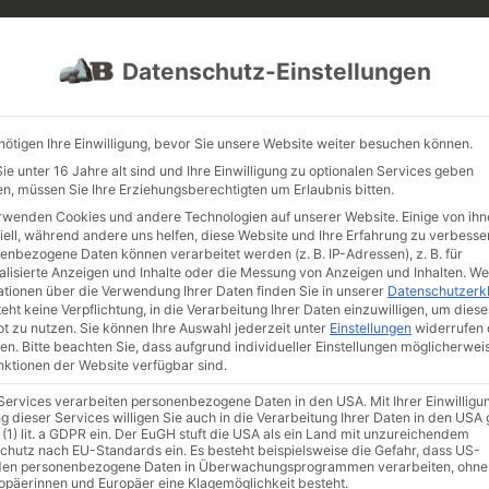
PROJEKTE
JOBS
FUHRPARK
Datenschutz-Einstellungen
nötigen Ihre Einwilligung, bevor Sie unsere Website weiter besuchen können.
e unter 16 Jahre alt sind und Ihre Einwilligung zu optionalen Services geben
n, müssen Sie Ihre Erziehungsberechtigten um Erlaubnis bitten.
rwenden Cookies und andere Technologien auf unserer Website. Einige von ihn
iell, während andere uns helfen, diese Website und Ihre Erfahrung zu verbesse
enbezogene Daten können verarbeitet werden (z. B. IP-Adressen), z. B. für
alisierte Anzeigen und Inhalte oder die Messung von Anzeigen und Inhalten.
We
ationen über die Verwendung Ihrer Daten finden Sie in unserer
Datenschutzerk
eht keine Verpflichtung, in die Verarbeitung Ihrer Daten einzuwilligen, um diese
t zu nutzen.
Sie können Ihre Auswahl jederzeit unter
Einstellungen
widerrufen 
en.
Bitte beachten Sie, dass aufgrund individueller Einstellungen möglicherwei
unktionen der Website verfügbar sind.
 Services verarbeiten personenbezogene Daten in den USA. Mit Ihrer Einwilligu
g dieser Services willigen Sie auch in die Verarbeitung Ihrer Daten in den US
 (1) lit. a GDPR ein. Der EuGH stuft die USA als ein Land mit unzureichendem
chutz nach EU-Standards ein. Es besteht beispielsweise die Gefahr, dass US-
en personenbezogene Daten in Überwachungsprogrammen verarbeiten, ohne
ropäerinnen und Europäer eine Klagemöglichkeit besteht.