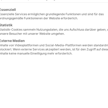
lgt eine Liste der Service-Gruppen, für die eine Einwilligu
Essenziell
orten
/ Diabas Edel
Essenzielle Services ermöglichen grundlegende Funktionen und sind für das
s Edel
ordnungsgemäße Funktionieren der Website erforderlich.
Statistik
Statistik-Cookies sammeln Nutzungsdaten, die uns Aufschluss darüber geben, 
unsere Besucher mit unserer Website umgehen.
Externe Medien
Inhalte von Videoplattformen und Social-Media-Plattformen werden standard
blockiert. Wenn externe Services akzeptiert werden, ist für den Zugriff auf dies
Inhalte keine manuelle Einwilligung mehr erforderlich.
oter Oktober“
Blutdiabas handlich Zier und
Bruchst
Mauerstein
Restpos
kl. MwSt.)
€
319,00
€
95,
(inkl. MwSt.)
Preis / Tonne ab Lager Langgöns ab 14
Preis / T
Tonnen
Abnahme
€
349
€
115
(inkl. MwSt.)
Preis / Tonne ab Lager Langgöns
Preis / T