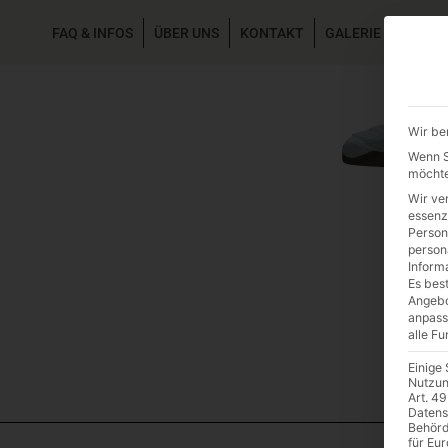
FAQ & INFOS
ÜBER UNS
KONTAKT
GALERIE GARTEN
Wir be
Wenn Si
möchte
Wir ve
essenz
Person
person
Inform
Es best
Angebo
anpass
alle F
Einige
Nutzun
Art. 49
Datens
Behörd
für Eu