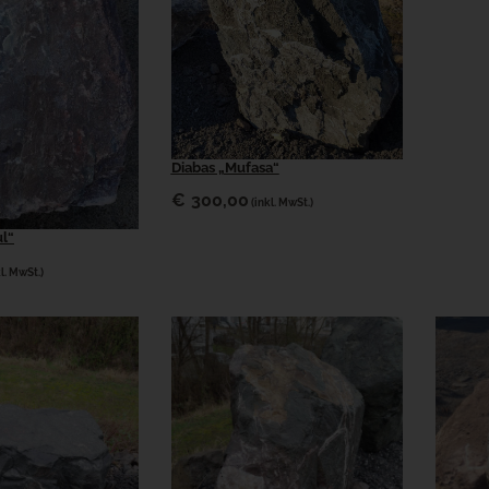
Diabas „Mufasa“
€
300,00
(inkl. MwSt.)
l“
kl. MwSt.)