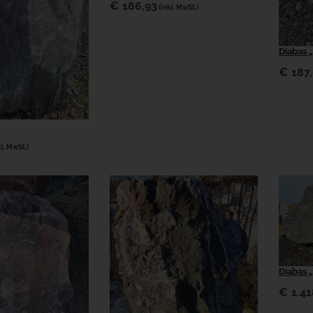
€
186,93
(inkl. MwSt.)
Diabas 
€
187
“
kl. MwSt.)
Diabas 
€
1.41