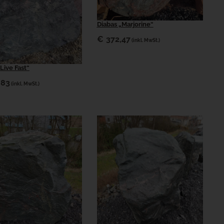
Diabas „Marjorine“
€
372,47
(inkl. MwSt.)
Live Fast“
,83
(inkl. MwSt.)