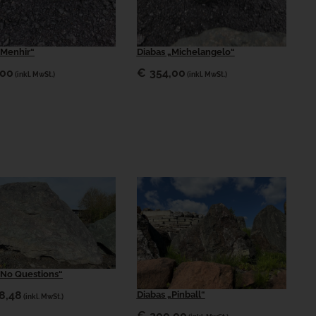
„Menhir“
Diabas „Michelangelo“
,00
€
354,00
(inkl. MwSt.)
(inkl. MwSt.)
„No Questions“
8,48
Diabas „Pinball“
(inkl. MwSt.)
€
200,00