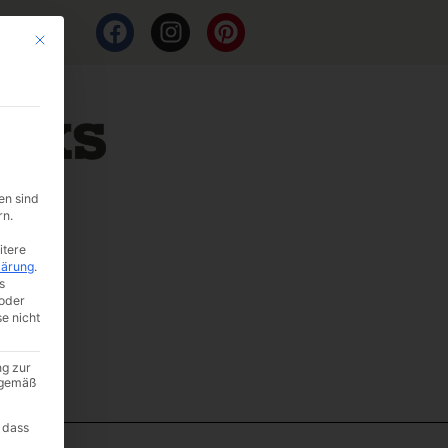
Mit diesem Button wird der Dialog geschlossen. Seine Funktionalität ist i
en sind
rn.
itere
lärung
.
s
oder
se nicht
ng zur
A gemäß
 dass