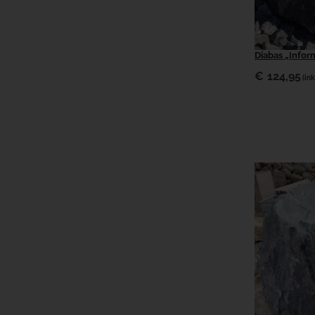
Diabas „Infor
€
124,95
(ink