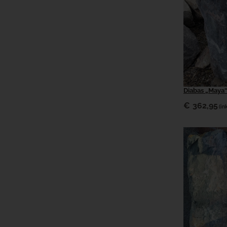
Diabas „Maya
€
362,95
(in