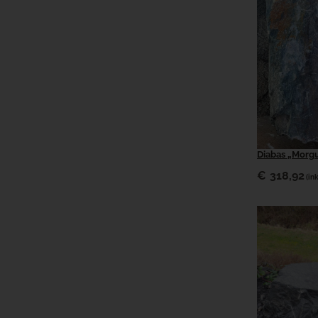
Diabas „Morgu
€
318,92
(in