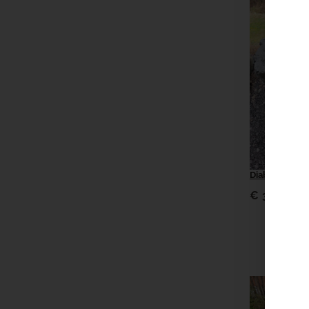
Diabas „Dakot
€
320,00
(in