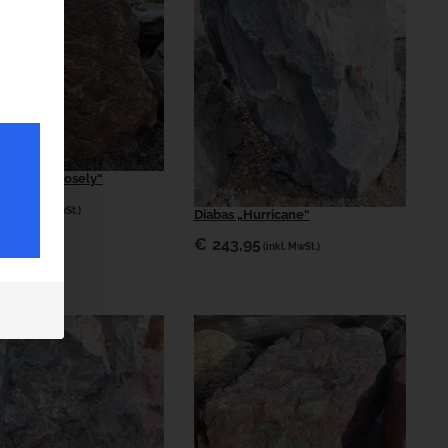
„Hold on loosely“
,00
(inkl. MwSt.)
Diabas „Hurricane“
€
243,95
(inkl. MwSt.)