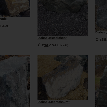
matic“
l. MwSt.)
Diabas „
Diabas „Kieselchen“
€
186
€
235,00
(inkl. MwSt.)
Diabas „Meerschaum“