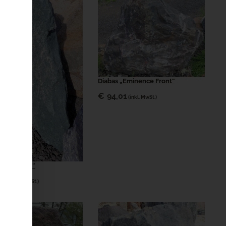
Diabas „Eminence Front“
€
94,01
(inkl. MwSt.)
Do it again“
,91
(inkl. MwSt.)