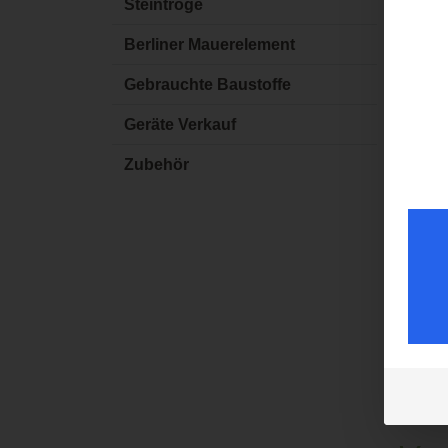
Steintröge
Eine b
Berliner Mauerelement
und Sch
Gebrauchte Baustoffe
Dein A
Kunden
Geräte Verkauf
Wir bie
Zubehör
persön
geschul
Auf
Arbeit
Allgem
Kontak
Vorbere