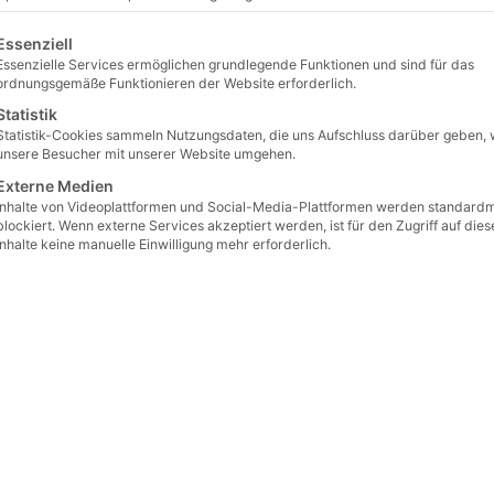
lgt eine Liste der Service-Gruppen, für die eine Einwilligu
Essenziell
Essenzielle Services ermöglichen grundlegende Funktionen und sind für das
ordnungsgemäße Funktionieren der Website erforderlich.
Statistik
Statistik-Cookies sammeln Nutzungsdaten, die uns Aufschluss darüber geben, 
unsere Besucher mit unserer Website umgehen.
Externe Medien
Inhalte von Videoplattformen und Social-Media-Plattformen werden standard
blockiert. Wenn externe Services akzeptiert werden, ist für den Zugriff auf dies
Inhalte keine manuelle Einwilligung mehr erforderlich.
ma Boller Rocks ist ein Familienbetrieb.
 Spezialisierung liegt im Bereich von Natursteinanlagen, Troc