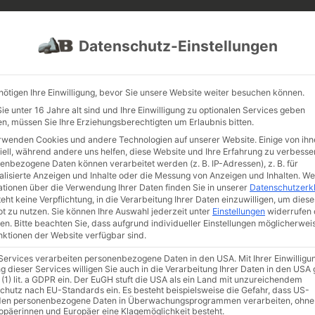
IE GARTENPROJEKTE
JOBS
FUHRPARK
Datenschutz-Einstellungen
nötigen Ihre Einwilligung, bevor Sie unsere Website weiter besuchen können.
e unter 16 Jahre alt sind und Ihre Einwilligung zu optionalen Services geben
n, müssen Sie Ihre Erziehungsberechtigten um Erlaubnis bitten.
rwenden Cookies und andere Technologien auf unserer Website. Einige von ihn
iell, während andere uns helfen, diese Website und Ihre Erfahrung zu verbesse
enbezogene Daten können verarbeitet werden (z. B. IP-Adressen), z. B. für
alisierte Anzeigen und Inhalte oder die Messung von Anzeigen und Inhalten.
We
ationen über die Verwendung Ihrer Daten finden Sie in unserer
Datenschutzerk
eht keine Verpflichtung, in die Verarbeitung Ihrer Daten einzuwilligen, um diese
t zu nutzen.
Sie können Ihre Auswahl jederzeit unter
Einstellungen
widerrufen 
en.
Bitte beachten Sie, dass aufgrund individueller Einstellungen möglicherwei
unktionen der Website verfügbar sind.
rkäufer
 Services verarbeiten personenbezogene Daten in den USA. Mit Ihrer Einwilligu
g dieser Services willigen Sie auch in die Verarbeitung Ihrer Daten in den US
 (1) lit. a GDPR ein. Der EuGH stuft die USA als ein Land mit unzureichendem
chutz nach EU-Standards ein. Es besteht beispielsweise die Gefahr, dass US-
en personenbezogene Daten in Überwachungsprogrammen verarbeiten, ohne
ropäerinnen und Europäer eine Klagemöglichkeit besteht.