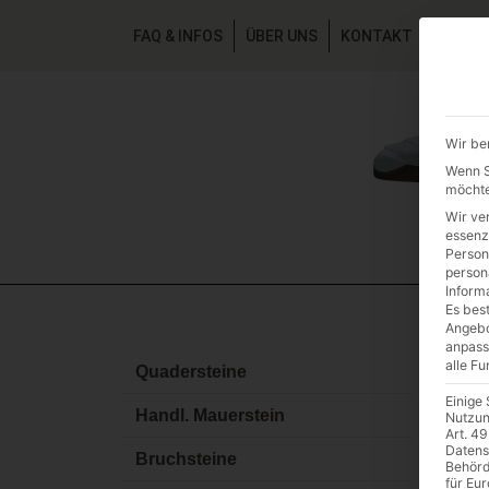
FAQ & INFOS
ÜBER UNS
KONTAKT
GALER
Wir be
Wenn Si
möchte
Wir ve
essenz
Person
person
Inform
Es best
Angebo
anpass
alle F
Ve
Quadersteine
Einige
Handl. Mauerstein
Nutzun
Art. 49
Datens
Bruchsteine
Behörd
für Eu