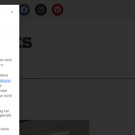
Mit diesem Button wird der Dialog geschlossen. Seine Funktionalität ist i
en sind
rn.
itere
lärung
.
s
oder
se nicht
ng zur
A gemäß
 dass