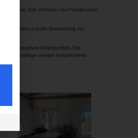
aumaschinen. Das Verladen von Palettenware
 Email-Verkehr und der Bearbeitung von
e, ein innovatives Arbeitsumfeld. Die
us. Quereinsteiger werden entsprechend