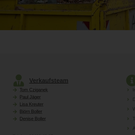
Verkaufsteam
Tom Cziganek
Paul Jäger
D
Lisa Kreuter
W
Björn Boller
Denise Boller
T