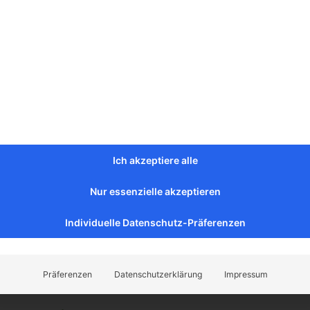
esondere Herausforderung bei uns besteht im bedienen von B
üttgütern mit Radlader und Stapler gehört zum Arbeitsalltag.
rbeitsplatz wird unser Bollerrocks Büro sein, wo du neben dem
anfragen auch Laufkundschaft betreuen und beraten wirst.
ten flexible Arbeitszeiten und unkomplizierte Entscheidungsweg
liche und fachliche Weiterentwicklung stehen ebenfalls im Fok
t.
Ich akzeptiere alle
gaben:
Nur essenzielle akzeptieren
sumfang von 20 bis 40 Stunden.
Individuelle Datenschutz-Präferenzen
eine Büro- und Verwaltungsaufgaben
t mit Kunden
Präferenzen
Datenschutzerklärung
Impressum
itung und Verladung von Artikeln mittels Radlader