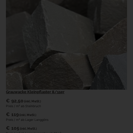
Grauwacke Kleinpflaster 8/11er
€
92,50
(inkl. MwSt.)
Preis / m² ab Steinbruch
€
119
(inkl. MwSt.)
Preis / m² ab Lager Langgöns
€
105
(inkl. MwSt.)