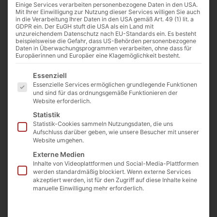
Einige Services verarbeiten personenbezogene Daten in den USA.
Mit Ihrer Einwilligung zur Nutzung dieser Services willigen Sie auch
in die Verarbeitung Ihrer Daten in den USA gemäß Art. 49 (1) lit. a
GDPR ein. Der EuGH stuft die USA als ein Land mit
unzureichendem Datenschutz nach EU-Standards ein. Es besteht
beispielsweise die Gefahr, dass US-Behörden personenbezogene
Daten in Überwachungsprogrammen verarbeiten, ohne dass für
Europäerinnen und Europäer eine Klagemöglichkeit besteht.
Es folgt eine Liste der Service-Gruppen, für die eine E
Essenziell
Essenzielle Services ermöglichen grundlegende Funktionen
und sind für das ordnungsgemäße Funktionieren der
Website erforderlich.
Statistik
Statistik-Cookies sammeln Nutzungsdaten, die uns
Aufschluss darüber geben, wie unsere Besucher mit unserer
Website umgehen.
Externe Medien
Inhalte von Videoplattformen und Social-Media-Plattformen
werden standardmäßig blockiert. Wenn externe Services
akzeptiert werden, ist für den Zugriff auf diese Inhalte keine
manuelle Einwilligung mehr erforderlich.
Granitplatten 180x60x3