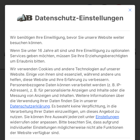
Mit die
Datenschutz-Einstellungen
FAQ & INFOS
ÜBER UNS
KONTAKT
GALERIE GARTENPROJEKTE
JOBS
FUHRPARK
Wir benötigen Ihre Einwilligung, bevor Sie unsere Website weiter
besuchen können.
Wenn Sie unter 16 Jahre alt sind und Ihre Einwilligung zu optionalen
Services geben möchten, müssen Sie Ihre Erziehungsberechtigten
um Erlaubnis bitten.
Wir verwenden Cookies und andere Technologien auf unserer
Website. Einige von ihnen sind essenziell, während andere uns
helfen, diese Website und Ihre Erfahrung zu verbessern.
Start
/ Granit
Personenbezogene Daten können verarbeitet werden (z. B. IP-
Adressen), z. B. für personalisierte Anzeigen und Inhalte oder die
Granit
Messung von Anzeigen und Inhalten.
Weitere Informationen über
die Verwendung Ihrer Daten finden Sie in unserer
Datenschutzerklärung
.
Es besteht keine Verpflichtung, in die
Verarbeitung Ihrer Daten einzuwilligen, um dieses Angebot zu
nutzen.
Sie können Ihre Auswahl jederzeit unter
Einstellungen
widerrufen oder anpassen.
Bitte beachten Sie, dass aufgrund
individueller Einstellungen möglicherweise nicht alle Funktionen
der Website verfügbar sind.