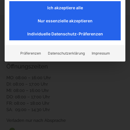
€
238,00
(inkl. MwSt.)
Ich akzeptiere alle
Nur essenzielle akzeptieren
Kontakt
Individuelle Datenschutz-Präferenzen
Boller Rocks KG
Holzheimerstr. 87
Präferenzen
Datenschutzerklärung
Impressum
35428 Langgöns
Öffnungszeiten
MO: 08:00 – 16:00 Uhr
DI: 08:00 – 17:00 Uhr
MI: 08:00 – 16:00 Uhr
DO: 08:00 – 17:00 Uhr
FR: 08:00 – 18:00 Uhr
SA: 09:00 – 14:30 Uhr
Verladen nur nach Absprache