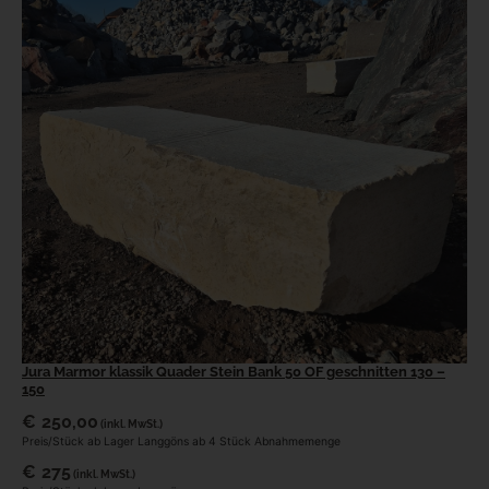
Jura Marmor klassik Quader Stein Bank 50 OF geschnitten 130 –
150
€
250,00
(inkl. MwSt.)
Preis/Stück ab Lager Langgöns ab 4 Stück Abnahmemenge
€
275
(inkl. MwSt.)