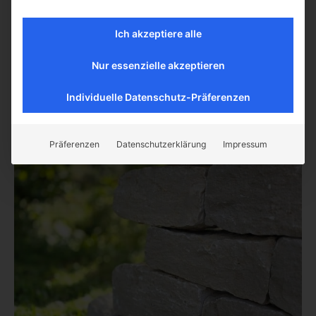
€
129,50
(inkl. MwSt.)
Ich akzeptiere alle
Preis / Stück ab Steinbruch
€
165
(inkl. MwSt.)
Nur essenzielle akzeptieren
Preis / Stück ab Lager Langgöns
€
150
(inkl. MwSt.)
Individuelle Datenschutz-Präferenzen
Präferenzen
Datenschutzerklärung
Impressum