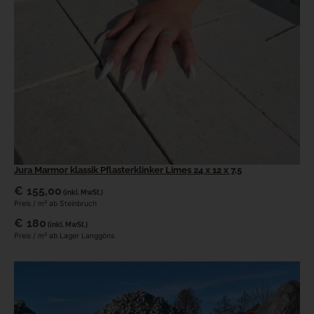
Jura Marmor klassik Pflasterklinker Limes 24 x 12 x 7,5
€
155,00
(inkl. MwSt.)
Preis / m² ab Steinbruch
€
180
(inkl. MwSt.)
Preis / m² ab Lager Langgöns